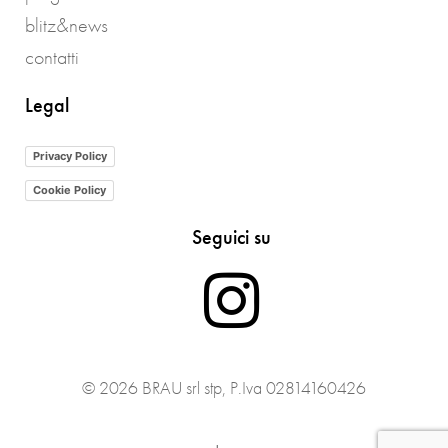
blitz&news
contatti
Legal
Privacy Policy
Cookie Policy
Seguici su
I
n
© 2026 BRAU srl stp, P.Iva 02814160426
s