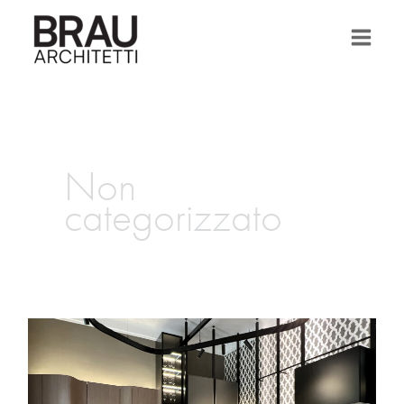
Vai
al
contenuto
Non
categorizzato
living
the
kitchen