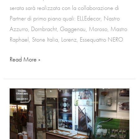
serata sarà realizzata con la collaborazione di
Partner di primo piano quali: ELLEdecor, Nastro
Azzurro, Dornbracht, Gaggenau, Moroso, Mastro
Raphael, Stone Italia, Lorenz, Essequattro NERO
Read More »
Report
‘blitz
di
architettura
3’