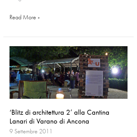
Read More »
‘Blitz
di
architettura
2’
alla
Cantina
‘Blitz di architettura 2’ alla Cantina
Lanari
Lanari di Varano di Ancona
di
9 Settembre 2011
Varano