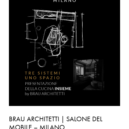
SALONE
DEL
MOBILE
–
MILANO
BRAU ARCHITETTI | SALONE DEL
MOBILE – MILANO