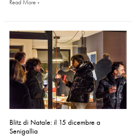
Read More »
Blitz
di
Natale:
il
15
dicembre
a
Senigallia
Blitz di Natale: il 15 dicembre a
Senigallia