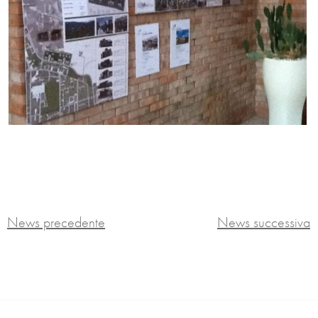
News precedente
News successiva