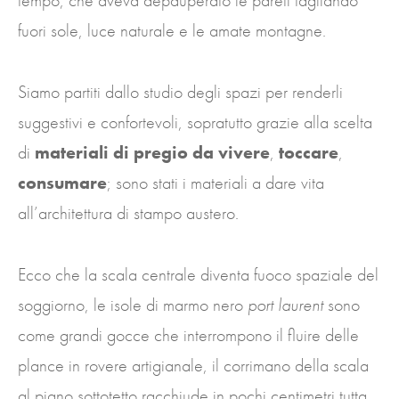
tempo, che aveva depauperato le pareti tagliando
fuori sole, luce naturale e le amate montagne.
Siamo partiti dallo studio degli spazi per renderli
suggestivi e confortevoli, sopratutto grazie alla scelta
di
materiali di pregio da vivere
,
toccare
,
consumare
; sono stati i materiali a dare vita
all’architettura di stampo austero.
Ecco che la scala centrale diventa fuoco spaziale del
soggiorno, le isole di marmo nero
port laurent
sono
come grandi gocce che interrompono il fluire delle
plance in rovere artigianale, il corrimano della scala
al piano sottotetto racchiude in pochi centimetri tutta