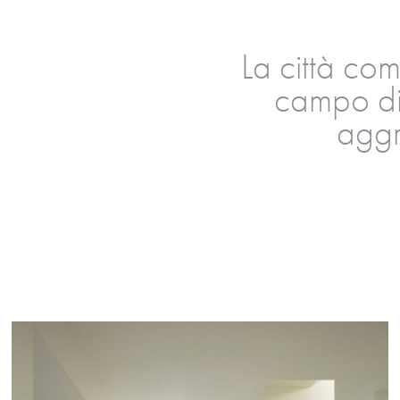
La città co
campo di 
aggr