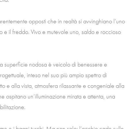
arentemente opposti che in realtà si avvinghiano l’uno
ldo e il freddo. Vivo e mutevole uno, saldo e roccioso
sulla superficie nodosa è veicolo di benessere e
progettuale, inteso nel suo più ampio spettro di
atto e alla vista, atmosfera rilassante e congeniale alla
che ospitano un’illuminazione mirata e attenta, una
bilitazione.
me e i bagni turchi. Ma non solo: l’occhio cade sulle