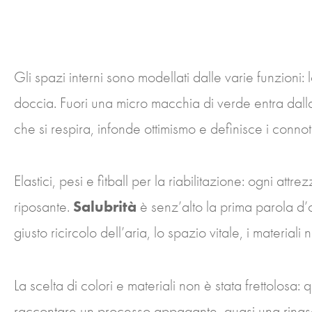
Gli spazi interni sono modellati dalle varie funzioni: l
doccia. Fuori una micro macchia di verde entra dalla 
che si respira, infonde ottimismo e definisce i connot
Elastici, pesi e fitball per la riabilitazione: ogni at
riposante.
Salubrità
è senz’alto la prima parola d’o
giusto ricircolo dell’aria, lo spazio vitale, i materiali n
La scelta di colori e materiali non è stata frettolosa:
raccontare un processo appagante, quasi una rinasc