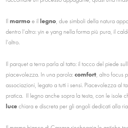
Il
marmo
e il
legno
, due simboli della natura app
dentro l’altro: yin e yang nella forma più pura, il ca
l’altro.
Il parquet a terra parla al tatto: il tocco del piede 
piacevolezza. In una parola:
comfort
, altro focus 
associazioni, legato a tutti i sensi. Piacevolezza al t
pratica. Il legno anche sopra la testa, con le isole 
luce
chiara e discreta per gli angoli dedicati alla ria
Il marmo bianco di Carrara riecheggia le antiche ter