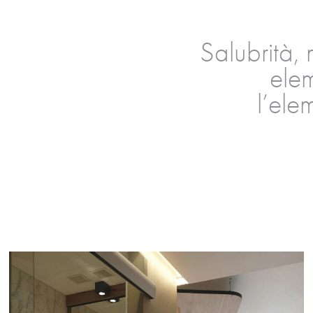
Salubrità, 
elem
l’ele